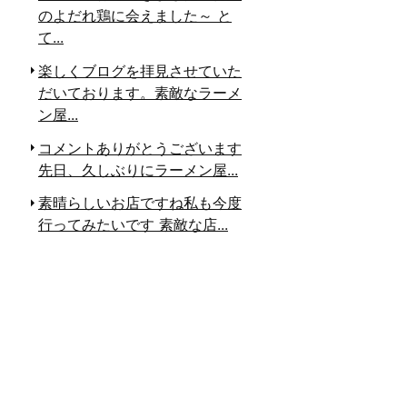
のよだれ鶏に会えました～ と
て...
楽しくブログを拝見させていた
だいております。素敵なラーメ
ン屋...
コメントありがとうございます
先日、久しぶりにラーメン屋...
素晴らしいお店ですね
私も今度
行ってみたいです
素敵な店...