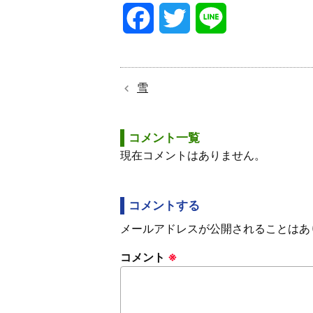
F
T
L
a
w
i
c
i
n
雪
e
t
e
コメント一覧
b
t
現在コメントはありません。
o
e
o
r
コメントする
メールアドレスが公開されることはあ
k
コメント
※