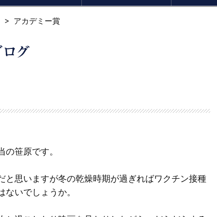
会社概要
代表挨拶
創業ストーリー
採用情報
主要設備
工場見学に
アカデミー賞
当の笹原です。
だと思いますが冬の乾燥時期が過ぎればワクチン接種
はないでしょうか。