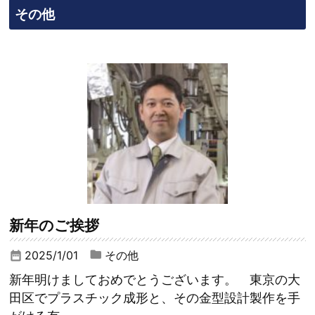
その他
新年のご挨拶
2025/1/01
その他
date_range
新年明けましておめでとうございます。 東京の大
田区でプラスチック成形と、その金型設計製作を手