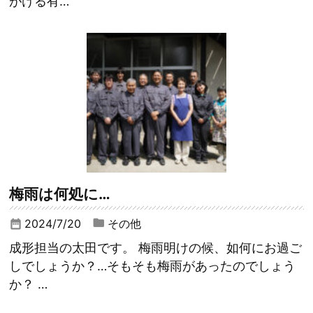
がける有…
梅雨は何処に…
2024/7/20
その他
date_range
成形担当の太田です。 梅雨明けの候、如何にお過ご
しでしょうか？…そもそも梅雨があったのでしょう
か？ …