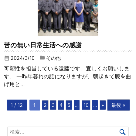
苦の無い日常生活への感謝
2024/3/10
その他
date_range
可塑性を担当している遠藤です。宜しくお願いしま
す。 一昨年暮れの話になりますが、朝起きて膝を曲
げ用と…
1 / 12
1
2
3
4
5
...
10
...
»
最後 »