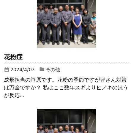
花粉症
2024/4/07
その他
date_range
成形担当の笹原です。花粉の季節ですが皆さん対策
は万全ですか？ 私はここ数年スギよりヒノキのほう
が反応…