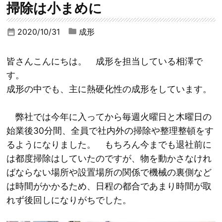
掃除は小まめに
2020/10/31
成形
date_range
皆さんこんにちは。 成形を担当している相澤で
す。
成形の中でも、主に熱硬化性の成形をしています。
弊社では今年に入ってから毎週火曜日と木曜日の
始業後30分間、全員で社内外の掃除や整理整頓をす
るようになりました。 もちろん今までも退社前に
は都度掃除はしていたのですが、物を動かさなけれ
ばならない場所や設置場所の関係で機械の裏側など
は時間がかかるため、日程の都合であまり時間が取
れず後回しになりがちでした。