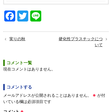
F
T
L
a
w
i
c
i
n
実りの秋
硬化性プラスチックにつ
いて
e
t
e
b
t
コメント一覧
現在コメントはありません。
o
e
o
r
コメントする
k
メールアドレスが公開されることはありません。
※
が付
いている欄は必須項目です
コメント
※