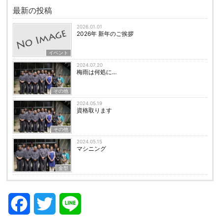
最新の投稿
2026.01.01
2026年 新年のご挨拶
イベント
2024.07.20
梅雨は何処に…
その他
2024.05.19
資格取ります
その他
2024.05.15
マシニング
金型
F
T
L