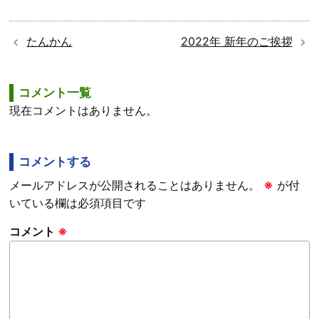
a
w
i
c
i
n
たんかん
2022年 新年のご挨拶
e
t
e
コメント一覧
b
t
現在コメントはありません。
o
e
コメントする
o
r
メールアドレスが公開されることはありません。
※
が付
k
いている欄は必須項目です
コメント
※